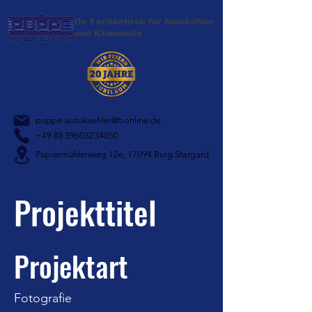
Ihr Fachbetrieb für Autokühler
und Klimateile
puppe-autokuehler@t-online.de
+49 (0) 39603234050
Papiermühlenweg 12e, 17094 Burg Stargard
Projekttitel
Projektart
Fotografie